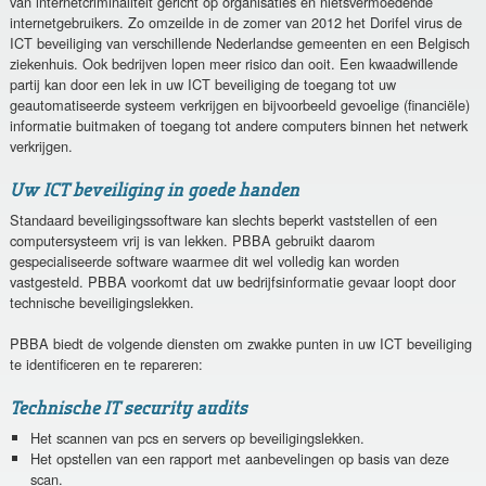
van internetcriminaliteit gericht op organisaties en nietsvermoedende
internetgebruikers. Zo omzeilde in de zomer van 2012 het Dorifel virus de
ICT beveiliging van verschillende Nederlandse gemeenten en een Belgisch
ziekenhuis. Ook bedrijven lopen meer risico dan ooit. Een kwaadwillende
partij kan door een lek in uw ICT beveiliging de toegang tot uw
geautomatiseerde systeem verkrijgen en bijvoorbeeld gevoelige (financiële)
informatie buitmaken of toegang tot andere computers binnen het netwerk
verkrijgen.
Uw ICT beveiliging in goede handen
Standaard beveiligingssoftware kan slechts beperkt vaststellen of een
computersysteem vrij is van lekken. PBBA gebruikt daarom
gespecialiseerde software waarmee dit wel volledig kan worden
vastgesteld. PBBA voorkomt dat uw bedrijfsinformatie gevaar loopt door
technische beveiligingslekken.
PBBA biedt de volgende diensten om zwakke punten in uw ICT beveiliging
te identificeren en te repareren:
Technische IT security audits
Het scannen van pcs en servers op beveiligingslekken.
Het opstellen van een rapport met aanbevelingen op basis van deze
scan.